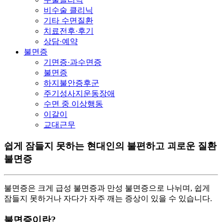
비수술 클리닉
기타 수면질환
치료전후·후기
상담·예약
불면증
기면증·과수면증
불면증
하지불안증후군
주기성사지운동장애
수면 중 이상행동
이갈이
교대근무
쉽게 잠들지 못하는 현대인의 불편하고 괴로운 질환
불면증
불면증은 크게 급성 불면증과 만성 불면증으로 나뉘며, 쉽게
잠들지 못하거나 자다가 자주 깨는 증상이 있을 수 있습니다.
불면증이란?