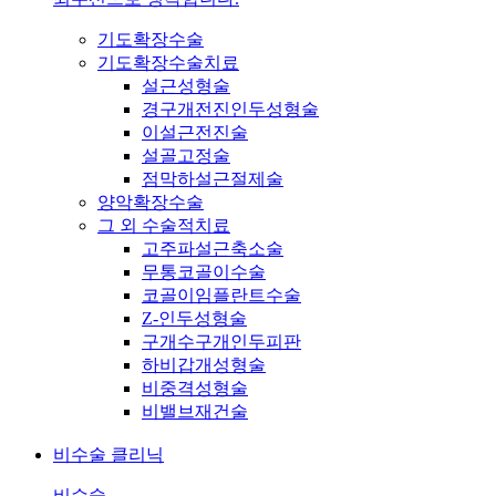
기도확장수술
기도확장수술치료
설근성형술
경구개전진인두성형술
이설근전진술
설골고정술
점막하설근절제술
양악확장수술
그 외 수술적치료
고주파설근축소술
무통코골이수술
코골이임플란트수술
Z-인두성형술
구개수구개인두피판
하비갑개성형술
비중격성형술
비밸브재건술
비수술 클리닉
비수술