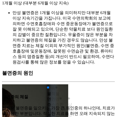
1개월 이상 (대부분 6개월 이상 지속)
만성 불면증은 1개월 이상을 의미하지만 대부분 6개월
이상 지속기간을 가집니다. 미국 수면의학회의 보고에
의하면 수면호흡장애와 수면 중운동장애가 불면증으로
잘 못 이해되고 있으며, 단순한 약물치료 보다 원인질환
의 감별이 중요한 질환입니다. 우울증이 많은 부분을 차
지하고 불면증의 체질을 가진 경우도 많습니다. 만성 불
면증 치료는 체질 이외의 부가적인 원인(불면증, 수면 중
호흡장애 및운동장애, 잘못된 수면습관 및 환경, 류마티
스 등의 염증질환 등)의 개선이 반드시 필요하며, 수면다
원검사를 통해 많은 정보를 얻을 수 있습니다.
불면증의 원인
지
속
불
적
불
불면증의 체질
면
인
면
증
스
증
환
삶
체질은 불면증을 일으키는 가장 큰 원인중의 하나인데, 치료가
의
트
의
경
의
불가능한 부분입니다. 적절한 치료를 하면 오래 지속되지 않는
체
레
학
인
질
방