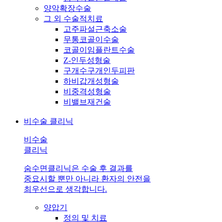
양악확장수술
그 외 수술적치료
고주파설근축소술
무통코골이수술
코골이임플란트수술
Z-인두성형술
구개수구개인두피판
하비갑개성형술
비중격성형술
비밸브재건술
비수술 클리닉
비수술
클리닉
숨수면클리닉은 수술 후 결과를
중요시할 뿐만 아니라 환자의 안전을
최우선으로 생각합니다.
양압기
정의 및 치료