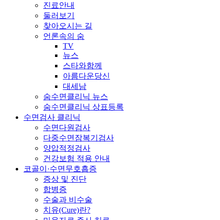
진료안내
둘러보기
찾아오시는 길
언론속의 숨
TV
뉴스
스타와함께
아름다운당신
대세남
숨수면클리닉 뉴스
숨수면클리닉 상표등록
수면검사 클리닉
수면다원검사
다중수면잠복기검사
양압적정검사
건강보험 적용 안내
코골이·수면무호흡증
증상 및 진단
합병증
수술과 비수술
치유(Cure)란?