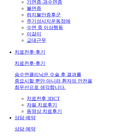
기면증·과수면증
불면증
하지불안증후군
주기성사지운동장애
수면 중 이상행동
이갈이
교대근무
치료전후·후기
치료전후·후기
숨수면클리닉은 수술 후 결과를
중요시할 뿐만 아니라 환자의 안전을
최우선으로 생각합니다.
치료전후 3DCT
자필 치료후기
동영상 치료후기
상담·예약
상담·예약