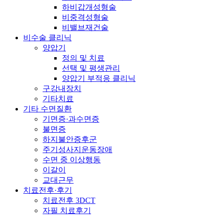
하비갑개성형술
비중격성형술
비밸브재건술
비수술 클리닉
양압기
정의 및 치료
선택 및 평생관리
양압기 부적응 클리닉
구강내장치
기타치료
기타 수면질환
기면증·과수면증
불면증
하지불안증후군
주기성사지운동장애
수면 중 이상행동
이갈이
교대근무
치료전후·후기
치료전후 3DCT
자필 치료후기