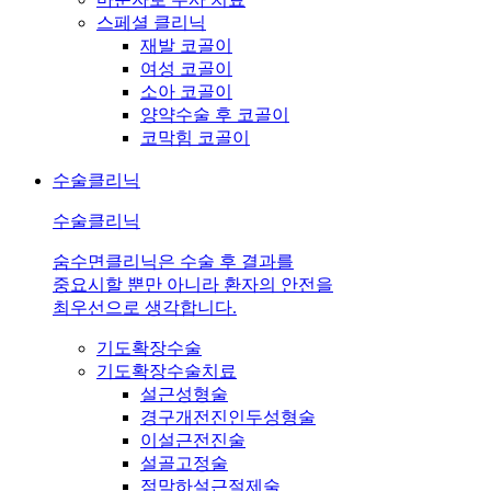
스페셜 클리닉
재발 코골이
여성 코골이
소아 코골이
양약수술 후 코골이
코막힘 코골이
수술클리닉
수술클리닉
숨수면클리닉은 수술 후 결과를
중요시할 뿐만 아니라 환자의 안전을
최우선으로 생각합니다.
기도확장수술
기도확장수술치료
설근성형술
경구개전진인두성형술
이설근전진술
설골고정술
점막하설근절제술