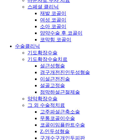
마운자로 주사 치료
스페셜 클리닉
재발 코골이
여성 코골이
소아 코골이
양약수술 후 코골이
코막힘 코골이
수술클리닉
기도확장수술
기도확장수술치료
설근성형술
경구개전진인두성형술
이설근전진술
설골고정술
점막하설근절제술
양악확장수술
그 외 수술적치료
고주파설근축소술
무통코골이수술
코골이임플란트수술
Z-인두성형술
구개수구개인두피판