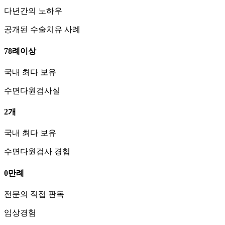
다년간의 노하우
공개된 수술치유 사례
78
례
이상
국내 최다 보유
수면다원검사실
2
개
국내 최다 보유
수면다원검사 경험
0
만례
전문의 직접 판독
임상경험