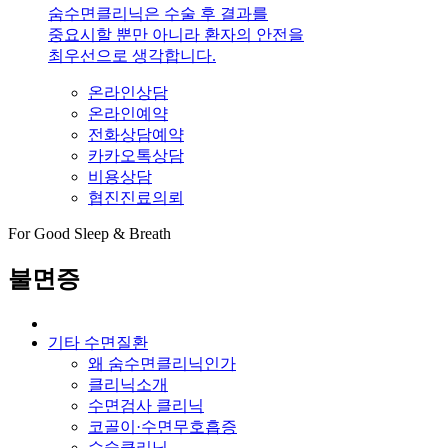
숨수면클리닉은 수술 후 결과를
중요시할 뿐만 아니라 환자의 안전을
최우선으로 생각합니다.
온라인상담
온라인예약
전화상담예약
카카오톡상담
비용상담
협진진료의뢰
For Good Sleep & Breath
불면증
기타 수면질환
왜 숨수면클리닉인가
클리닉소개
수면검사 클리닉
코골이·수면무호흡증
수술클리닉