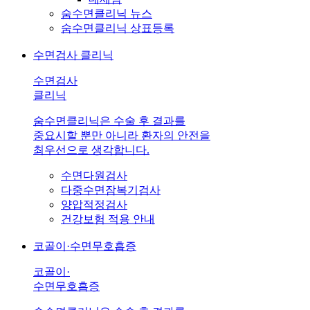
숨수면클리닉 뉴스
숨수면클리닉 상표등록
수면검사 클리닉
수면검사
클리닉
숨수면클리닉은 수술 후 결과를
중요시할 뿐만 아니라 환자의 안전을
최우선으로 생각합니다.
수면다원검사
다중수면잠복기검사
양압적정검사
건강보험 적용 안내
코골이·수면무호흡증
코골이·
수면무호흡증