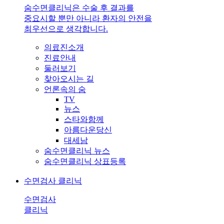
숨수면클리닉은 수술 후 결과를
중요시할 뿐만 아니라 환자의 안전을
최우선으로 생각합니다.
의료진소개
진료안내
둘러보기
찾아오시는 길
언론속의 숨
TV
뉴스
스타와함께
아름다운당신
대세남
숨수면클리닉 뉴스
숨수면클리닉 상표등록
수면검사 클리닉
수면검사
클리닉