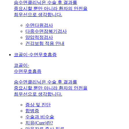
숨수면클리닉은 수술 후 결과를
중요시할 뿐만 아니라 환자의 안전을
최우선으로 생각합니다.
수면다원검사
다중수면잠복기검사
양압적정검사
건강보험 적용 안내
코골이·수면무호흡증
코골이·
수면무호흡증
숨수면클리닉은 수술 후 결과를
중요시할 뿐만 아니라 환자의 안전을
최우선으로 생각합니다.
증상 및 진단
합병증
수술과 비수술
치유(Cure)란?
마운자로 주사 치료