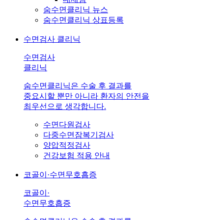
숨수면클리닉 뉴스
숨수면클리닉 상표등록
수면검사 클리닉
수면검사
클리닉
숨수면클리닉은 수술 후 결과를
중요시할 뿐만 아니라 환자의 안전을
최우선으로 생각합니다.
수면다원검사
다중수면잠복기검사
양압적정검사
건강보험 적용 안내
코골이·수면무호흡증
코골이·
수면무호흡증