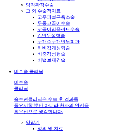
양악확장수술
그 외 수술적치료
고주파설근축소술
무통코골이수술
코골이임플란트수술
Z-인두성형술
구개수구개인두피판
하비갑개성형술
비중격성형술
비밸브재건술
비수술 클리닉
비수술
클리닉
숨수면클리닉은 수술 후 결과를
중요시할 뿐만 아니라 환자의 안전을
최우선으로 생각합니다.
양압기
정의 및 치료