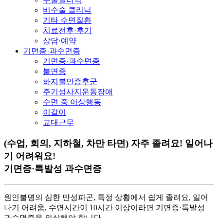
비수술 클리닉
기타 수면질환
치료전후·후기
상담·예약
기면증·과수면증
기면증·과수면증
불면증
하지불안증후군
주기성사지운동장애
수면 중 이상행동
이갈이
교대근무
(수업, 회의, 지하철, 차만 타면) 자주 졸려요! 일어나
기 어려워요!
기면증·특발성 과수면증
원인불명의 심한 만성피곤, 특정 상황에서 쉽게 졸려요, 일어
나기 어려움, 수면시간이 10시간 이상이라면 기면증·특발성
과수면증을 의심해야 합니다.