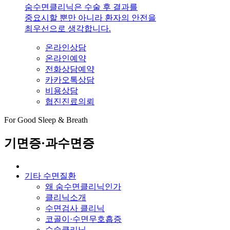
숨수면클리닉은 수술 후 결과를
중요시할 뿐만 아니라 환자의 안전을
최우선으로 생각합니다.
온라인상담
온라인예약
전화상담예약
카카오톡상담
비용상담
협진진료의뢰
For Good Sleep & Breath
기면증·과수면증
기타 수면질환
왜 숨수면클리닉인가
클리닉소개
수면검사 클리닉
코골이·수면무호흡증
수술클리닉