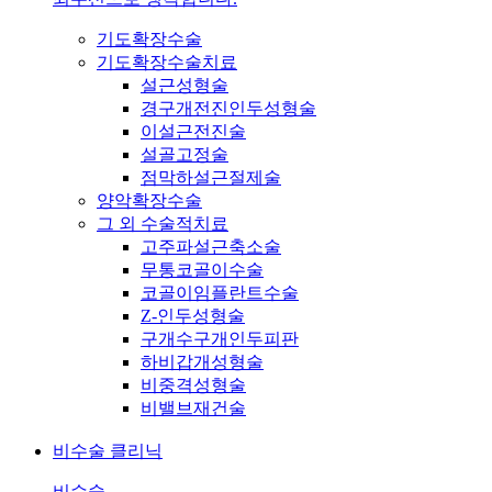
기도확장수술
기도확장수술치료
설근성형술
경구개전진인두성형술
이설근전진술
설골고정술
점막하설근절제술
양악확장수술
그 외 수술적치료
고주파설근축소술
무통코골이수술
코골이임플란트수술
Z-인두성형술
구개수구개인두피판
하비갑개성형술
비중격성형술
비밸브재건술
비수술 클리닉
비수술