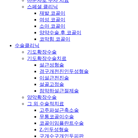
마운자로 주사 치료
스페셜 클리닉
재발 코골이
여성 코골이
소아 코골이
양약수술 후 코골이
코막힘 코골이
수술클리닉
기도확장수술
기도확장수술치료
설근성형술
경구개전진인두성형술
이설근전진술
설골고정술
점막하설근절제술
양악확장수술
그 외 수술적치료
고주파설근축소술
무통코골이수술
코골이임플란트수술
Z-인두성형술
구개수구개인두피판