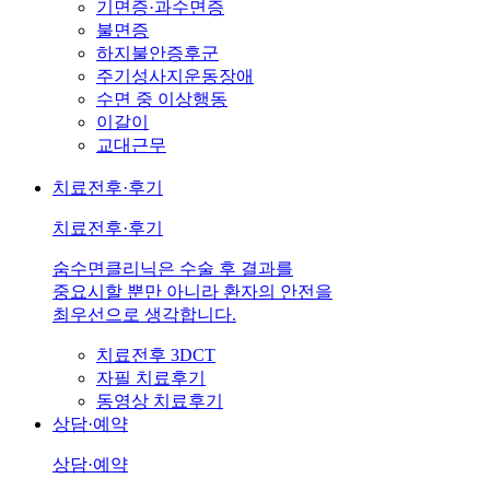
기면증·과수면증
불면증
하지불안증후군
주기성사지운동장애
수면 중 이상행동
이갈이
교대근무
치료전후·후기
치료전후·후기
숨수면클리닉은 수술 후 결과를
중요시할 뿐만 아니라 환자의 안전을
최우선으로 생각합니다.
치료전후 3DCT
자필 치료후기
동영상 치료후기
상담·예약
상담·예약