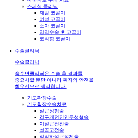
스페셜 클리닉
재발 코골이
여성 코골이
소아 코골이
양약수술 후 코골이
코막힘 코골이
수술클리닉
수술클리닉
숨수면클리닉은 수술 후 결과를
중요시할 뿐만 아니라 환자의 안전을
최우선으로 생각합니다.
기도확장수술
기도확장수술치료
설근성형술
경구개전진인두성형술
이설근전진술
설골고정술
점막하설근절제술