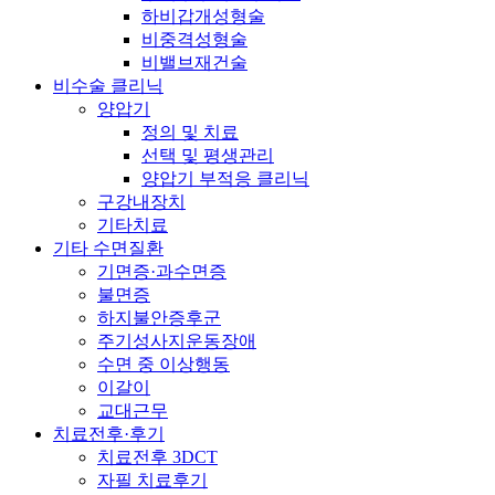
하비갑개성형술
비중격성형술
비밸브재건술
비수술 클리닉
양압기
정의 및 치료
선택 및 평생관리
양압기 부적응 클리닉
구강내장치
기타치료
기타 수면질환
기면증·과수면증
불면증
하지불안증후군
주기성사지운동장애
수면 중 이상행동
이갈이
교대근무
치료전후·후기
치료전후 3DCT
자필 치료후기