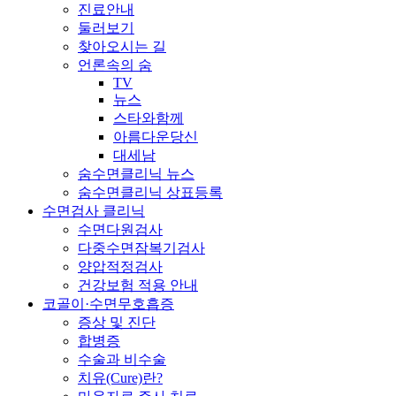
진료안내
둘러보기
찾아오시는 길
언론속의 숨
TV
뉴스
스타와함께
아름다운당신
대세남
숨수면클리닉 뉴스
숨수면클리닉 상표등록
수면검사 클리닉
수면다원검사
다중수면잠복기검사
양압적정검사
건강보험 적용 안내
코골이·수면무호흡증
증상 및 진단
합병증
수술과 비수술
치유(Cure)란?