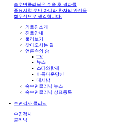
숨수면클리닉은 수술 후 결과를
중요시할 뿐만 아니라 환자의 안전을
최우선으로 생각합니다.
의료진소개
진료안내
둘러보기
찾아오시는 길
언론속의 숨
TV
뉴스
스타와함께
아름다운당신
대세남
숨수면클리닉 뉴스
숨수면클리닉 상표등록
수면검사 클리닉
수면검사
클리닉