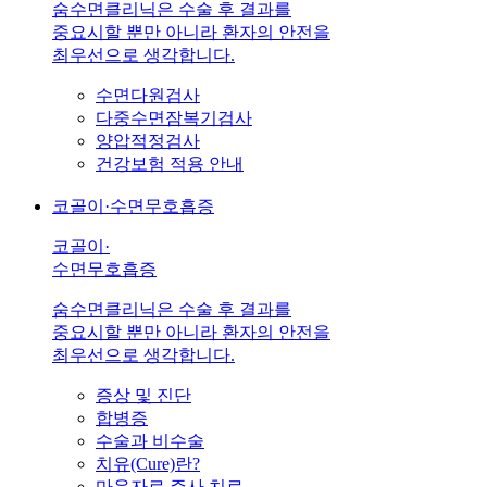
숨수면클리닉은 수술 후 결과를
중요시할 뿐만 아니라 환자의 안전을
최우선으로 생각합니다.
수면다원검사
다중수면잠복기검사
양압적정검사
건강보험 적용 안내
코골이·수면무호흡증
코골이·
수면무호흡증
숨수면클리닉은 수술 후 결과를
중요시할 뿐만 아니라 환자의 안전을
최우선으로 생각합니다.
증상 및 진단
합병증
수술과 비수술
치유(Cure)란?
마운자로 주사 치료