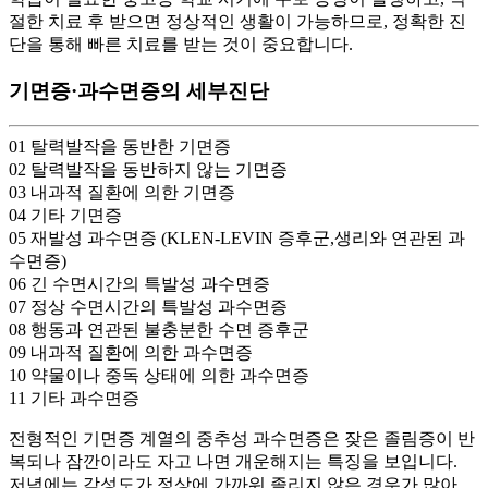
절한 치료 후 받으면 정상적인 생활이 가능하므로, 정확한 진
단을 통해 빠른 치료를 받는 것이 중요합니다.
기면증·과수면증의 세부진단
01
탈력발작을 동반한 기면증
02
탈력발작을 동반하지 않는 기면증
03
내과적 질환에 의한 기면증
04
기타 기면증
05
재발성 과수면증 (KLEN-LEVIN 증후군,생리와 연관된 과
수면증)
06
긴 수면시간의 특발성 과수면증
07
정상 수면시간의 특발성 과수면증
08
행동과 연관된 불충분한 수면 증후군
09
내과적 질환에 의한 과수면증
10
약물이나 중독 상태에 의한 과수면증
11
기타 과수면증
전형적인 기면증 계열의 중추성 과수면증은 잦은 졸림증이 반
복되나 잠깐이라도 자고 나면 개운해지는 특징을 보입니다.
저녁에는 각성도가 정상에 가까워 졸리지 않은 경우가 많아,