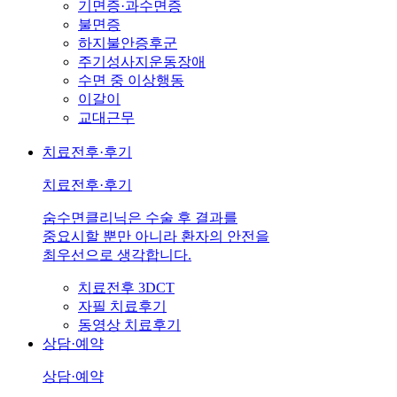
기면증·과수면증
불면증
하지불안증후군
주기성사지운동장애
수면 중 이상행동
이갈이
교대근무
치료전후·후기
치료전후·후기
숨수면클리닉은 수술 후 결과를
중요시할 뿐만 아니라 환자의 안전을
최우선으로 생각합니다.
치료전후 3DCT
자필 치료후기
동영상 치료후기
상담·예약
상담·예약