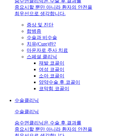
숨수면클리닉은 수술 후 결과를
중요시할 뿐만 아니라 환자의 안전을
최우선으로 생각합니다.
증상 및 진단
합병증
수술과 비수술
치유(Cure)란?
마운자로 주사 치료
스페셜 클리닉
재발 코골이
여성 코골이
소아 코골이
양약수술 후 코골이
코막힘 코골이
수술클리닉
수술클리닉
숨수면클리닉은 수술 후 결과를
중요시할 뿐만 아니라 환자의 안전을
최우선으로 생각합니다.