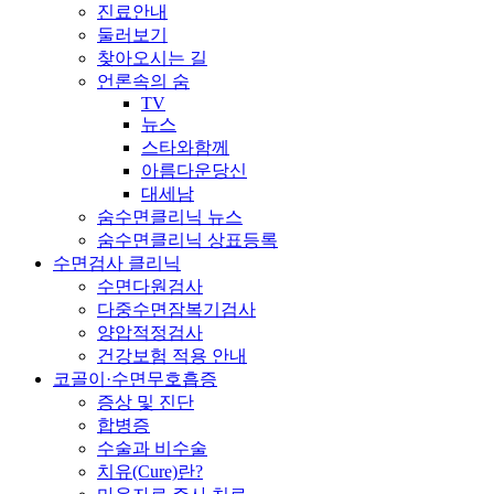
진료안내
둘러보기
찾아오시는 길
언론속의 숨
TV
뉴스
스타와함께
아름다운당신
대세남
숨수면클리닉 뉴스
숨수면클리닉 상표등록
수면검사 클리닉
수면다원검사
다중수면잠복기검사
양압적정검사
건강보험 적용 안내
코골이·수면무호흡증
증상 및 진단
합병증
수술과 비수술
치유(Cure)란?