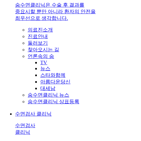
숨수면클리닉은 수술 후 결과를
중요시할 뿐만 아니라 환자의 안전을
최우선으로 생각합니다.
의료진소개
진료안내
둘러보기
찾아오시는 길
언론속의 숨
TV
뉴스
스타와함께
아름다운당신
대세남
숨수면클리닉 뉴스
숨수면클리닉 상표등록
수면검사 클리닉
수면검사
클리닉