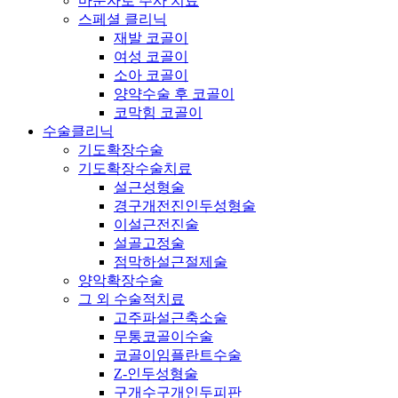
마운자로 주사 치료
스페셜 클리닉
재발 코골이
여성 코골이
소아 코골이
양약수술 후 코골이
코막힘 코골이
수술클리닉
기도확장수술
기도확장수술치료
설근성형술
경구개전진인두성형술
이설근전진술
설골고정술
점막하설근절제술
양악확장수술
그 외 수술적치료
고주파설근축소술
무통코골이수술
코골이임플란트수술
Z-인두성형술
구개수구개인두피판