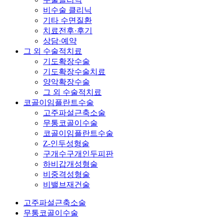
비수술 클리닉
기타 수면질환
치료전후·후기
상담·예약
그 외 수술적치료
기도확장수술
기도확장수술치료
양악확장수술
그 외 수술적치료
코골이임플란트수술
고주파설근축소술
무통코골이수술
코골이임플란트수술
Z-인두성형술
구개수구개인두피판
하비갑개성형술
비중격성형술
비밸브재건술
고주파설근축소술
무통코골이수술