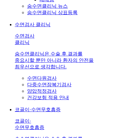
숨수면클리닉 뉴스
숨수면클리닉 상표등록
수면검사 클리닉
수면검사
클리닉
숨수면클리닉은 수술 후 결과를
중요시할 뿐만 아니라 환자의 안전을
최우선으로 생각합니다.
수면다원검사
다중수면잠복기검사
양압적정검사
건강보험 적용 안내
코골이·수면무호흡증
코골이·
수면무호흡증