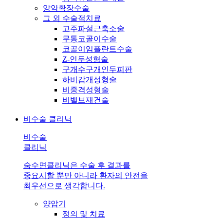
양악확장수술
그 외 수술적치료
고주파설근축소술
무통코골이수술
코골이임플란트수술
Z-인두성형술
구개수구개인두피판
하비갑개성형술
비중격성형술
비밸브재건술
비수술 클리닉
비수술
클리닉
숨수면클리닉은 수술 후 결과를
중요시할 뿐만 아니라 환자의 안전을
최우선으로 생각합니다.
양압기
정의 및 치료