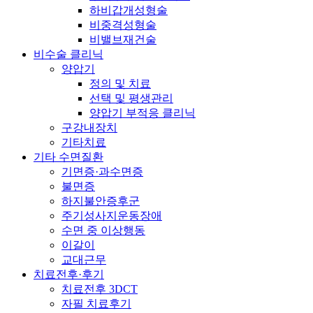
하비갑개성형술
비중격성형술
비밸브재건술
비수술 클리닉
양압기
정의 및 치료
선택 및 평생관리
양압기 부적응 클리닉
구강내장치
기타치료
기타 수면질환
기면증·과수면증
불면증
하지불안증후군
주기성사지운동장애
수면 중 이상행동
이갈이
교대근무
치료전후·후기
치료전후 3DCT
자필 치료후기