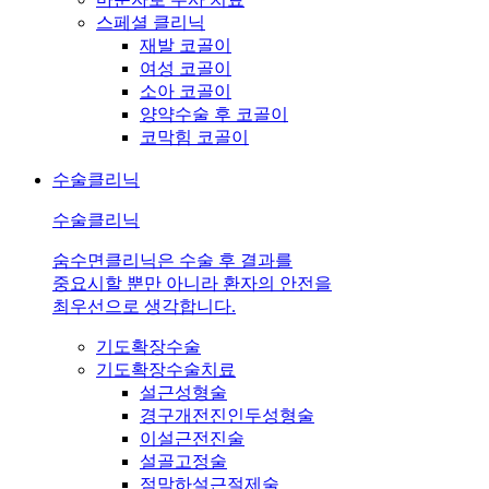
스페셜 클리닉
재발 코골이
여성 코골이
소아 코골이
양약수술 후 코골이
코막힘 코골이
수술클리닉
수술클리닉
숨수면클리닉은 수술 후 결과를
중요시할 뿐만 아니라 환자의 안전을
최우선으로 생각합니다.
기도확장수술
기도확장수술치료
설근성형술
경구개전진인두성형술
이설근전진술
설골고정술
점막하설근절제술