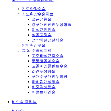
기도확장수술
기도확장수술치료
설근성형술
경구개전진인두성형술
이설근전진술
설골고정술
점막하설근절제술
양악확장수술
그 외 수술적치료
고주파설근축소술
무통코골이수술
코골이임플란트수술
Z-인두성형술
구개수구개인두피판
하비갑개성형술
비중격성형술
비밸브재건술
비수술 클리닉
비수술