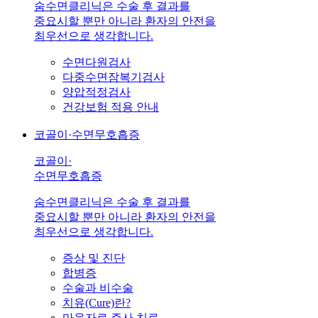
숨수면클리닉은 수술 후 결과를
중요시할 뿐만 아니라 환자의 안전을
최우선으로 생각합니다.
수면다원검사
다중수면잠복기검사
양압적정검사
건강보험 적용 안내
코골이·수면무호흡증
코골이·
수면무호흡증
숨수면클리닉은 수술 후 결과를
중요시할 뿐만 아니라 환자의 안전을
최우선으로 생각합니다.
증상 및 진단
합병증
수술과 비수술
치유(Cure)란?
마운자로 주사 치료