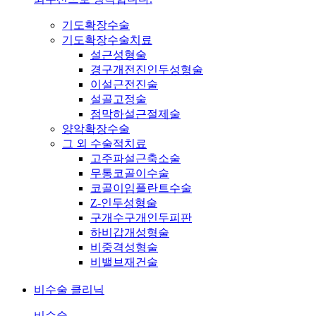
기도확장수술
기도확장수술치료
설근성형술
경구개전진인두성형술
이설근전진술
설골고정술
점막하설근절제술
양악확장수술
그 외 수술적치료
고주파설근축소술
무통코골이수술
코골이임플란트수술
Z-인두성형술
구개수구개인두피판
하비갑개성형술
비중격성형술
비밸브재건술
비수술 클리닉
비수술