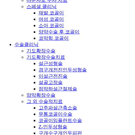
마운자로 주사 치료
스페셜 클리닉
재발 코골이
여성 코골이
소아 코골이
양약수술 후 코골이
코막힘 코골이
수술클리닉
기도확장수술
기도확장수술치료
설근성형술
경구개전진인두성형술
이설근전진술
설골고정술
점막하설근절제술
양악확장수술
그 외 수술적치료
고주파설근축소술
무통코골이수술
코골이임플란트수술
Z-인두성형술
구개수구개인두피판