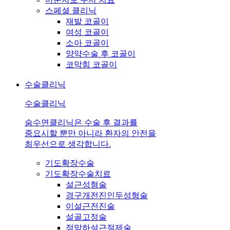
스페셜 클리닉
재발 코골이
여성 코골이
소아 코골이
양약수술 후 코골이
코막힘 코골이
수술클리닉
수술클리닉
숨수면클리닉은 수술 후 결과를
중요시할 뿐만 아니라 환자의 안전을
최우선으로 생각합니다.
기도확장수술
기도확장수술치료
설근성형술
경구개전진인두성형술
이설근전진술
설골고정술
점막하설근절제술