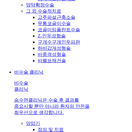
양악확장수술
그 외 수술적치료
고주파설근축소술
무통코골이수술
코골이임플란트수술
Z-인두성형술
구개수구개인두피판
하비갑개성형술
비중격성형술
비밸브재건술
비수술 클리닉
비수술
클리닉
숨수면클리닉은 수술 후 결과를
중요시할 뿐만 아니라 환자의 안전을
최우선으로 생각합니다.
양압기
정의 및 치료