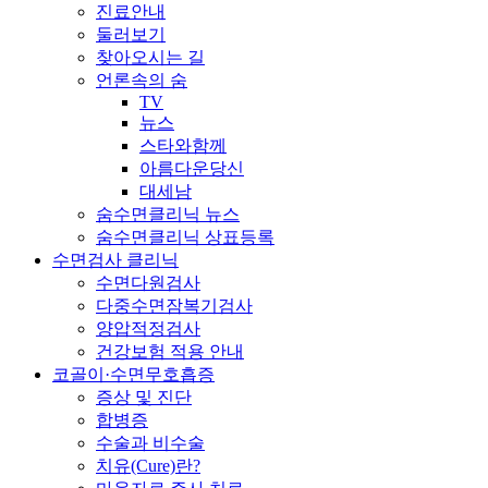
진료안내
둘러보기
찾아오시는 길
언론속의 숨
TV
뉴스
스타와함께
아름다운당신
대세남
숨수면클리닉 뉴스
숨수면클리닉 상표등록
수면검사 클리닉
수면다원검사
다중수면잠복기검사
양압적정검사
건강보험 적용 안내
코골이·수면무호흡증
증상 및 진단
합병증
수술과 비수술
치유(Cure)란?