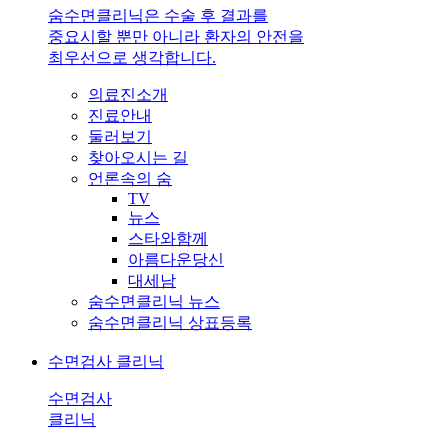
숨수면클리닉은 수술 후 결과를
중요시할 뿐만 아니라 환자의 안전을
최우선으로 생각합니다.
의료진소개
진료안내
둘러보기
찾아오시는 길
언론속의 숨
TV
뉴스
스타와함께
아름다운당신
대세남
숨수면클리닉 뉴스
숨수면클리닉 상표등록
수면검사 클리닉
수면검사
클리닉