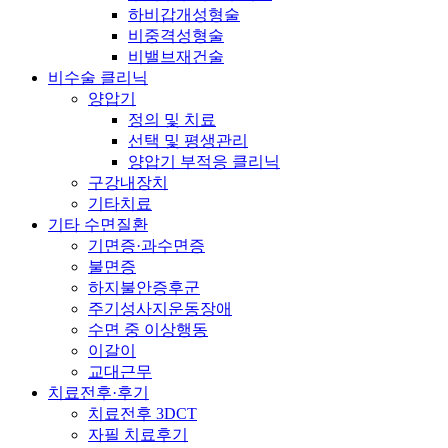
하비갑개성형술
비중격성형술
비밸브재건술
비수술 클리닉
양압기
정의 및 치료
선택 및 평생관리
양압기 부적응 클리닉
구강내장치
기타치료
기타 수면질환
기면증·과수면증
불면증
하지불안증후군
주기성사지운동장애
수면 중 이상행동
이갈이
교대근무
치료전후·후기
치료전후 3DCT
자필 치료후기