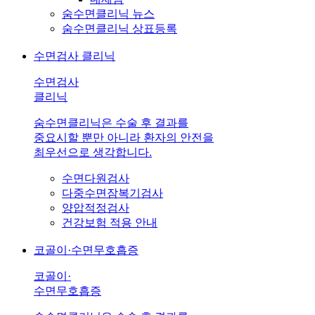
숨수면클리닉 뉴스
숨수면클리닉 상표등록
수면검사 클리닉
수면검사
클리닉
숨수면클리닉은 수술 후 결과를
중요시할 뿐만 아니라 환자의 안전을
최우선으로 생각합니다.
수면다원검사
다중수면잠복기검사
양압적정검사
건강보험 적용 안내
코골이·수면무호흡증
코골이·
수면무호흡증