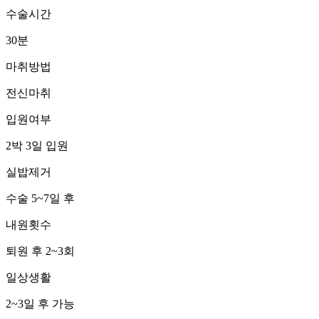
수술시간
30분
마취방법
전신마취
입원여부
2박 3일 입원
실밥제거
수술 5~7일 후
내원횟수
퇴원 후 2~3회
일상생활
2~3일 후 가능