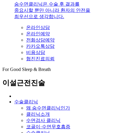
숨수면클리닉은 수술 후 결과를
중요시할 뿐만 아니라 환자의 안전을
최우선으로 생각합니다.
온라인상담
온라인예약
전화상담예약
카카오톡상담
비용상담
협진진료의뢰
For Good Sleep & Breath
이설근전진술
수술클리닉
왜 숨수면클리닉인가
클리닉소개
수면검사 클리닉
코골이·수면무호흡증
수술클리닉