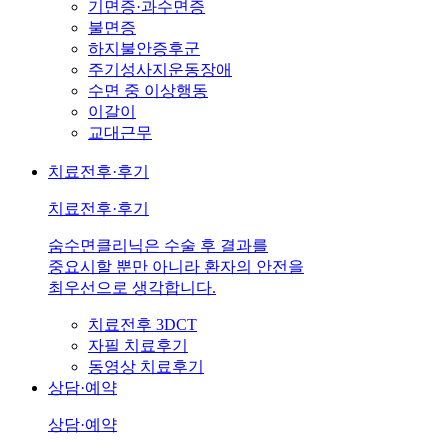
기면증·과수면증
불면증
하지불안증후군
주기성사지운동장애
수면 중 이상행동
이갈이
교대근무
치료전후·후기
치료전후·후기
숨수면클리닉은 수술 후 결과를
중요시할 뿐만 아니라 환자의 안전을
최우선으로 생각합니다.
치료전후 3DCT
자필 치료후기
동영상 치료후기
상담·예약
상담·예약