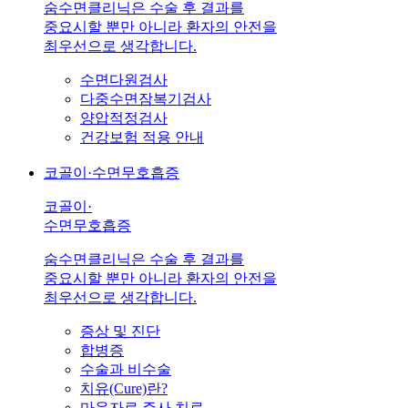
숨수면클리닉은 수술 후 결과를
중요시할 뿐만 아니라 환자의 안전을
최우선으로 생각합니다.
수면다원검사
다중수면잠복기검사
양압적정검사
건강보험 적용 안내
코골이·수면무호흡증
코골이·
수면무호흡증
숨수면클리닉은 수술 후 결과를
중요시할 뿐만 아니라 환자의 안전을
최우선으로 생각합니다.
증상 및 진단
합병증
수술과 비수술
치유(Cure)란?
마운자로 주사 치료