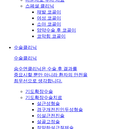
스페셜 클리닉
재발 코골이
여성 코골이
소아 코골이
양약수술 후 코골이
코막힘 코골이
수술클리닉
수술클리닉
숨수면클리닉은 수술 후 결과를
중요시할 뿐만 아니라 환자의 안전을
최우선으로 생각합니다.
기도확장수술
기도확장수술치료
설근성형술
경구개전진인두성형술
이설근전진술
설골고정술
점막하설근절제술