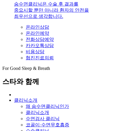
숨수면클리닉은 수술 후 결과를
중요시할 뿐만 아니라 환자의 안전을
최우선으로 생각합니다.
온라인상담
온라인예약
전화상담예약
카카오톡상담
비용상담
협진진료의뢰
For Good Sleep & Breath
스타와 함께
클리닉소개
왜 숨수면클리닉인가
클리닉소개
수면검사 클리닉
코골이·수면무호흡증
수술클리닉