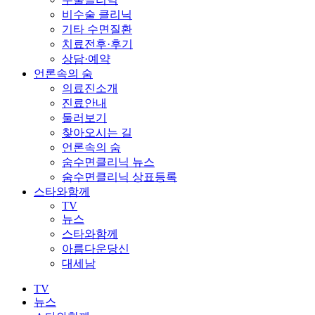
비수술 클리닉
기타 수면질환
치료전후·후기
상담·예약
언론속의 숨
의료진소개
진료안내
둘러보기
찾아오시는 길
언론속의 숨
숨수면클리닉 뉴스
숨수면클리닉 상표등록
스타와함께
TV
뉴스
스타와함께
아름다운당신
대세남
TV
뉴스