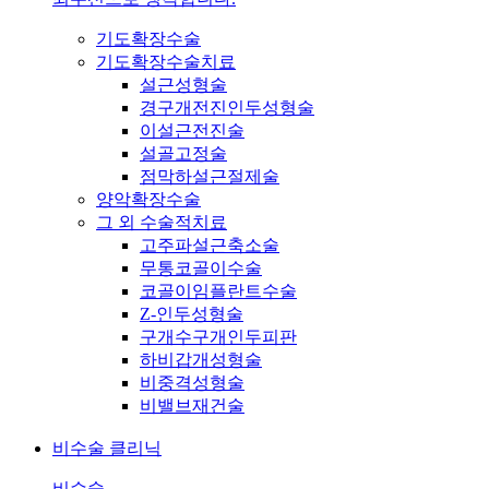
기도확장수술
기도확장수술치료
설근성형술
경구개전진인두성형술
이설근전진술
설골고정술
점막하설근절제술
양악확장수술
그 외 수술적치료
고주파설근축소술
무통코골이수술
코골이임플란트수술
Z-인두성형술
구개수구개인두피판
하비갑개성형술
비중격성형술
비밸브재건술
비수술 클리닉
비수술