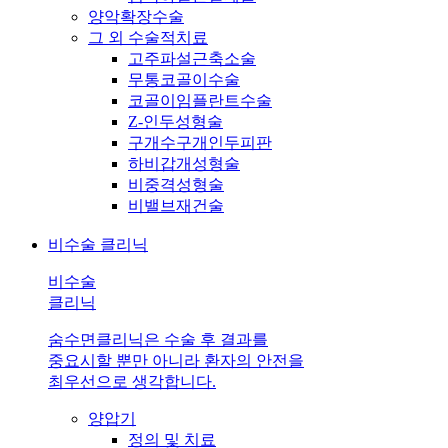
양악확장수술
그 외 수술적치료
고주파설근축소술
무통코골이수술
코골이임플란트수술
Z-인두성형술
구개수구개인두피판
하비갑개성형술
비중격성형술
비밸브재건술
비수술 클리닉
비수술
클리닉
숨수면클리닉은 수술 후 결과를
중요시할 뿐만 아니라 환자의 안전을
최우선으로 생각합니다.
양압기
정의 및 치료