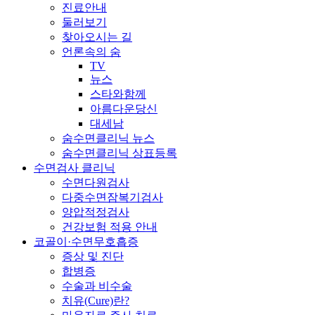
진료안내
둘러보기
찾아오시는 길
언론속의 숨
TV
뉴스
스타와함께
아름다운당신
대세남
숨수면클리닉 뉴스
숨수면클리닉 상표등록
수면검사 클리닉
수면다원검사
다중수면잠복기검사
양압적정검사
건강보험 적용 안내
코골이·수면무호흡증
증상 및 진단
합병증
수술과 비수술
치유(Cure)란?