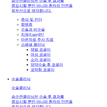
숨수면클리닉은 수술 후 결과를
중요시할 뿐만 아니라 환자의 안전을
최우선으로 생각합니다.
증상 및 진단
합병증
수술과 비수술
치유(Cure)란?
마운자로 주사 치료
스페셜 클리닉
재발 코골이
여성 코골이
소아 코골이
양약수술 후 코골이
코막힘 코골이
수술클리닉
수술클리닉
숨수면클리닉은 수술 후 결과를
중요시할 뿐만 아니라 환자의 안전을
최우선으로 생각합니다.