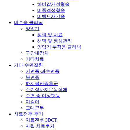
하비갑개성형술
비중격성형술
비밸브재건술
비수술 클리닉
양압기
정의 및 치료
선택 및 평생관리
양압기 부적응 클리닉
구강내장치
기타치료
기타 수면질환
기면증·과수면증
불면증
하지불안증후군
주기성사지운동장애
수면 중 이상행동
이갈이
교대근무
치료전후·후기
치료전후 3DCT
자필 치료후기