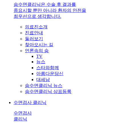
숨수면클리닉은 수술 후 결과를
중요시할 뿐만 아니라 환자의 안전을
최우선으로 생각합니다.
의료진소개
진료안내
둘러보기
찾아오시는 길
언론속의 숨
TV
뉴스
스타와함께
아름다운당신
대세남
숨수면클리닉 뉴스
숨수면클리닉 상표등록
수면검사 클리닉
수면검사
클리닉