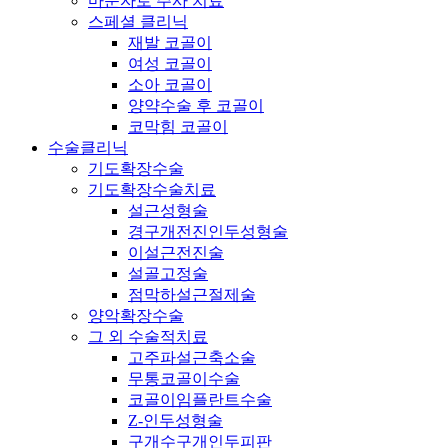
마운자로 주사 치료
스페셜 클리닉
재발 코골이
여성 코골이
소아 코골이
양약수술 후 코골이
코막힘 코골이
수술클리닉
기도확장수술
기도확장수술치료
설근성형술
경구개전진인두성형술
이설근전진술
설골고정술
점막하설근절제술
양악확장수술
그 외 수술적치료
고주파설근축소술
무통코골이수술
코골이임플란트수술
Z-인두성형술
구개수구개인두피판