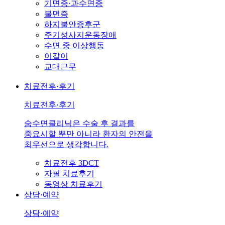
기면증·과수면증
불면증
하지불안증후군
주기성사지운동장애
수면 중 이상행동
이갈이
교대근무
치료전후·후기
치료전후·후기
숨수면클리닉은 수술 후 결과를
중요시할 뿐만 아니라 환자의 안전을
최우선으로 생각합니다.
치료전후 3DCT
자필 치료후기
동영상 치료후기
상담·예약
상담·예약