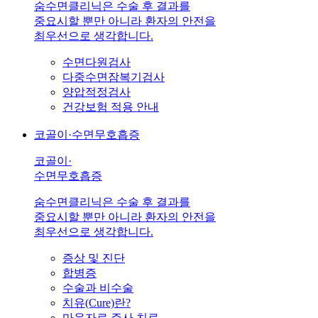
숨수면클리닉은 수술 후 결과를
중요시할 뿐만 아니라 환자의 안전을
최우선으로 생각합니다.
수면다원검사
다중수면잠복기검사
양압적정검사
건강보험 적용 안내
코골이·수면무호흡증
코골이·
수면무호흡증
숨수면클리닉은 수술 후 결과를
중요시할 뿐만 아니라 환자의 안전을
최우선으로 생각합니다.
증상 및 진단
합병증
수술과 비수술
치유(Cure)란?
마운자로 주사 치료