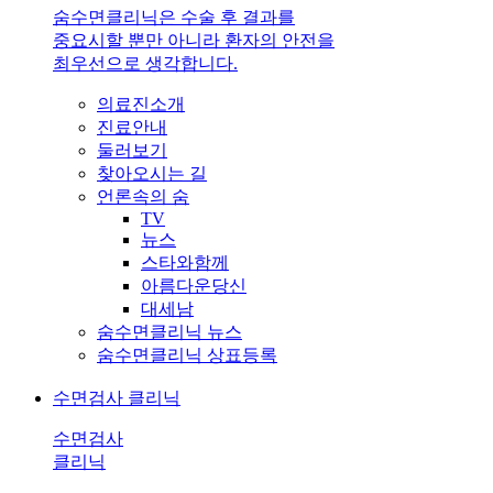
숨수면클리닉은 수술 후 결과를
중요시할 뿐만 아니라 환자의 안전을
최우선으로 생각합니다.
의료진소개
진료안내
둘러보기
찾아오시는 길
언론속의 숨
TV
뉴스
스타와함께
아름다운당신
대세남
숨수면클리닉 뉴스
숨수면클리닉 상표등록
수면검사 클리닉
수면검사
클리닉