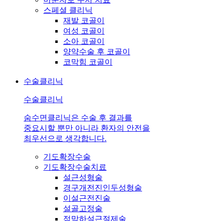
스페셜 클리닉
재발 코골이
여성 코골이
소아 코골이
양약수술 후 코골이
코막힘 코골이
수술클리닉
수술클리닉
숨수면클리닉은 수술 후 결과를
중요시할 뿐만 아니라 환자의 안전을
최우선으로 생각합니다.
기도확장수술
기도확장수술치료
설근성형술
경구개전진인두성형술
이설근전진술
설골고정술
점막하설근절제술