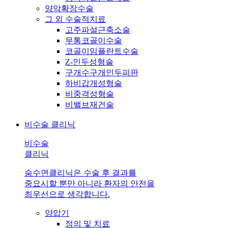
양악확장수술
그 외 수술적치료
고주파설근축소술
무통코골이수술
코골이임플란트수술
Z-인두성형술
구개수구개인두피판
하비갑개성형술
비중격성형술
비밸브재건술
비수술 클리닉
비수술
클리닉
숨수면클리닉은 수술 후 결과를
중요시할 뿐만 아니라 환자의 안전을
최우선으로 생각합니다.
양압기
정의 및 치료