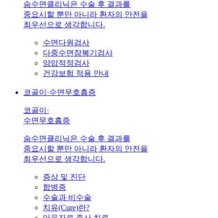
숨수면클리닉은 수술 후 결과를
중요시할 뿐만 아니라 환자의 안전을
최우선으로 생각합니다.
수면다원검사
다중수면잠복기검사
양압적정검사
건강보험 적용 안내
코골이·수면무호흡증
코골이·
수면무호흡증
숨수면클리닉은 수술 후 결과를
중요시할 뿐만 아니라 환자의 안전을
최우선으로 생각합니다.
증상 및 진단
합병증
수술과 비수술
치유(Cure)란?
마운자로 주사 치료