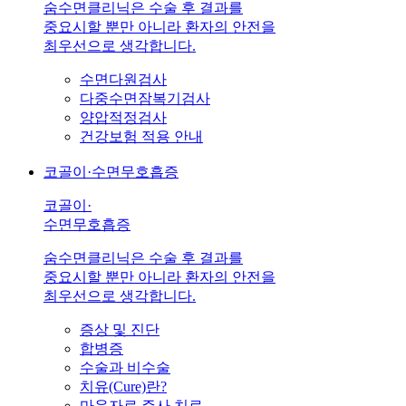
숨수면클리닉은 수술 후 결과를
중요시할 뿐만 아니라 환자의 안전을
최우선으로 생각합니다.
수면다원검사
다중수면잠복기검사
양압적정검사
건강보험 적용 안내
코골이·수면무호흡증
코골이·
수면무호흡증
숨수면클리닉은 수술 후 결과를
중요시할 뿐만 아니라 환자의 안전을
최우선으로 생각합니다.
증상 및 진단
합병증
수술과 비수술
치유(Cure)란?
마운자로 주사 치료