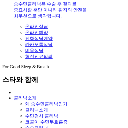
숨수면클리닉은 수술 후 결과를
중요시할 뿐만 아니라 환자의 안전을
최우선으로 생각합니다.
온라인상담
온라인예약
전화상담예약
카카오톡상담
비용상담
협진진료의뢰
For Good Sleep & Breath
스타와 함께
클리닉소개
왜 숨수면클리닉인가
클리닉소개
수면검사 클리닉
코골이·수면무호흡증
수술클리닉