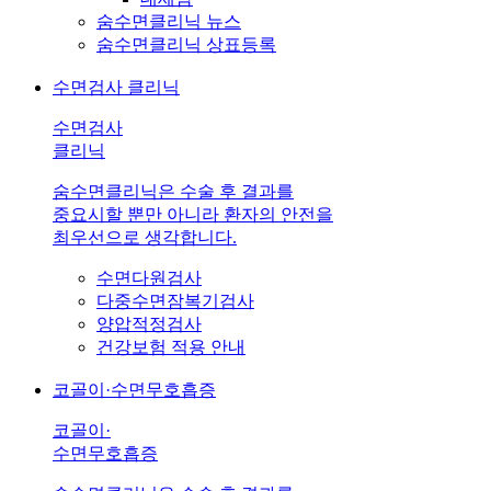
숨수면클리닉 뉴스
숨수면클리닉 상표등록
수면검사 클리닉
수면검사
클리닉
숨수면클리닉은 수술 후 결과를
중요시할 뿐만 아니라 환자의 안전을
최우선으로 생각합니다.
수면다원검사
다중수면잠복기검사
양압적정검사
건강보험 적용 안내
코골이·수면무호흡증
코골이·
수면무호흡증