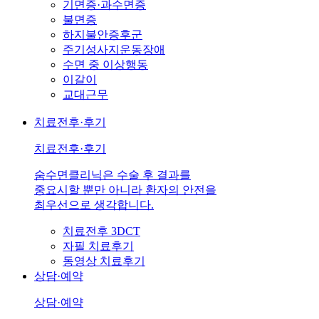
기면증·과수면증
불면증
하지불안증후군
주기성사지운동장애
수면 중 이상행동
이갈이
교대근무
치료전후·후기
치료전후·후기
숨수면클리닉은 수술 후 결과를
중요시할 뿐만 아니라 환자의 안전을
최우선으로 생각합니다.
치료전후 3DCT
자필 치료후기
동영상 치료후기
상담·예약
상담·예약