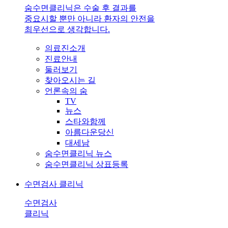
숨수면클리닉은 수술 후 결과를
중요시할 뿐만 아니라 환자의 안전을
최우선으로 생각합니다.
의료진소개
진료안내
둘러보기
찾아오시는 길
언론속의 숨
TV
뉴스
스타와함께
아름다운당신
대세남
숨수면클리닉 뉴스
숨수면클리닉 상표등록
수면검사 클리닉
수면검사
클리닉