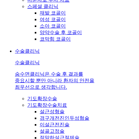
스페셜 클리닉
재발 코골이
여성 코골이
소아 코골이
양약수술 후 코골이
코막힘 코골이
수술클리닉
수술클리닉
숨수면클리닉은 수술 후 결과를
중요시할 뿐만 아니라 환자의 안전을
최우선으로 생각합니다.
기도확장수술
기도확장수술치료
설근성형술
경구개전진인두성형술
이설근전진술
설골고정술
점막하설근절제술