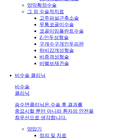
양악확장수술
그 외 수술적치료
고주파설근축소술
무통코골이수술
코골이임플란트수술
Z-인두성형술
구개수구개인두피판
하비갑개성형술
비중격성형술
비밸브재건술
비수술 클리닉
비수술
클리닉
숨수면클리닉은 수술 후 결과를
중요시할 뿐만 아니라 환자의 안전을
최우선으로 생각합니다.
양압기
정의 및 치료